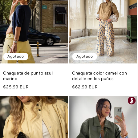
Agotado
Agotado
Chaqueta de punto azul
Chaqueta color camel con
marino
detalle en los puños
Precio
Precio
€25,99 EUR
€62,99 EUR
habitual
habitual