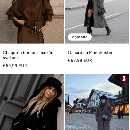
Agotado
Chaqueta bomber marrón
Gabardina Manchester
avellana
Precio
€63,99 EUR
Precio
€59,99 EUR
habitual
habitual