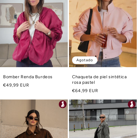
Agotado
Bomber Renda Burdeos
Chaqueta de piel sintética
rosa pastel
Precio
€49,99 EUR
Precio
€64,99 EUR
habitual
habitual