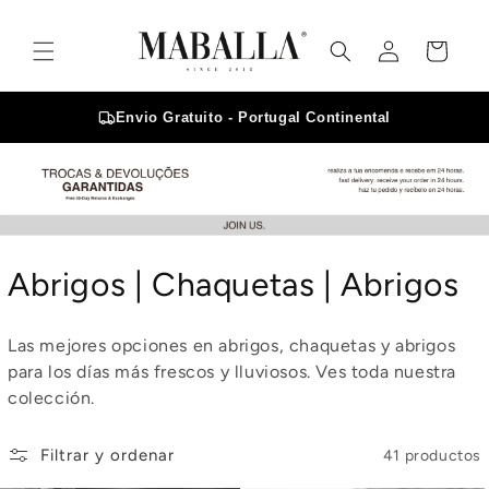
Ir
directamente
Iniciar
al contenido
Carrito
sesión
Envio Gratuito - Portugal Continental
C
Abrigos | Chaquetas | Abrigos
o
Las mejores opciones en abrigos, chaquetas y abrigos
l
para los días más frescos y lluviosos. Ves toda nuestra
colección.
e
c
Filtrar y ordenar
41 productos