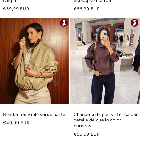
Negra
ecológico marrón
Precio
Precio
€59,99 EUR
€66,99 EUR
habitual
habitual
Bomber de vinilo verde pastel
Chaqueta de piel sintética con
detalle de cuello color
Precio
€49,99 EUR
burdeos.
habitual
Precio
€59,99 EUR