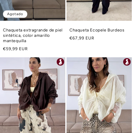
Agotado
Chaqueta extragrande de piel
Chaqueta Ecopele Burdeos
sintética, color amarillo
Precio
€67,99 EUR
mantequilla
habitual
Precio
€59,99 EUR
habitual