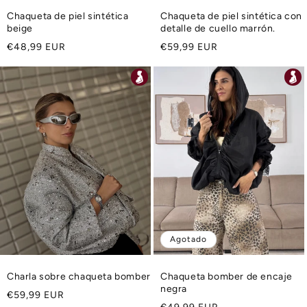
Chaqueta de piel sintética
Chaqueta de piel sintética con
beige
detalle de cuello marrón.
Precio
Precio
€48,99 EUR
€59,99 EUR
habitual
habitual
Agotado
Charla sobre chaqueta bomber
Chaqueta bomber de encaje
negra
Precio
€59,99 EUR
Precio