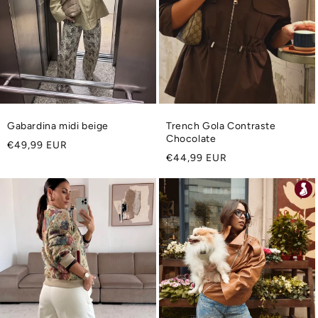
Gabardina midi beige
Trench Gola Contraste
Chocolate
Precio
€49,99 EUR
Precio
€44,99 EUR
habitual
habitual