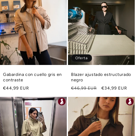
Oferta
Gabardina con cuello gris en
Blazer ajustado estructurado
contraste
negro
Precio
Precio
Precio
€44,99 EUR
€46,99 EUR
€34,99 EUR
habitual
habitual
de
oferta