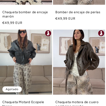
Chaqueta bomber de encaje
Bomber de encaje de perlas
marrón
Precio
€49,99 EUR
Precio
€49,99 EUR
habitual
habitual
Agotado
Chaqueta Motard Ecopele
Chaqueta motera de cuero