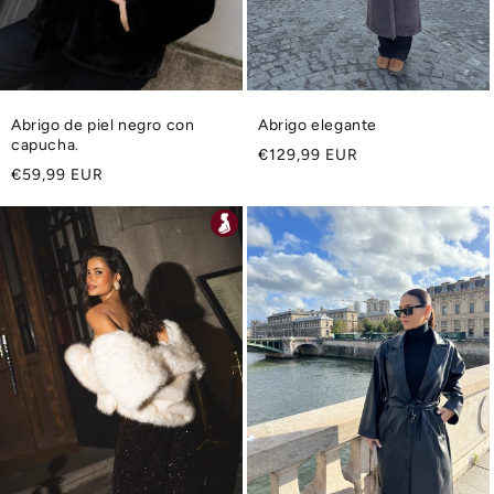
Abrigo de piel negro con
Abrigo elegante
capucha.
Precio
€129,99 EUR
Precio
€59,99 EUR
habitual
habitual