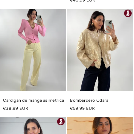
€49,99 EUR
habitual
habitual
Cárdigan de manga asimétrica
Bombardero Odara
Precio
Precio
€38,99 EUR
€59,99 EUR
habitual
habitual