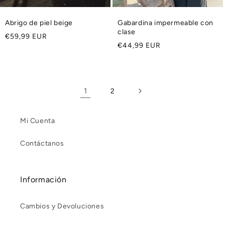
Abrigo de piel beige
Gabardina impermeable con
clase
Precio
€59,99 EUR
Precio
€44,99 EUR
habitual
habitual
1
2
Mi Cuenta
Contáctanos
Información
Cambios y Devoluciones