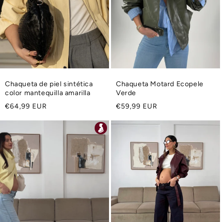
Chaqueta de piel sintética
Chaqueta Motard Ecopele
color mantequilla amarilla
Verde
Precio
Precio
€64,99 EUR
€59,99 EUR
habitual
habitual