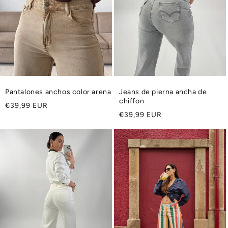
Pantalones anchos color arena
Jeans de pierna ancha de
chiffon
Precio
€39,99 EUR
Precio
€39,99 EUR
habitual
habitual