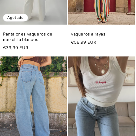
Agotado
Pantalones vaqueros de
vaqueros a rayas
mezclilla blancos
Precio
€56,99 EUR
Precio
€39,99 EUR
habitual
habitual