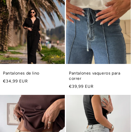
Pantalones de lino
Pantalones vaqueros para
correr
Precio
€34,99 EUR
Precio
€39,99 EUR
habitual
habitual