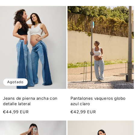
habitual
Agotado
Jeans de pierna ancha con
Pantalones vaqueros globo
detalle lateral
azul claro
Precio
Precio
€44,99 EUR
€42,99 EUR
habitual
habitual