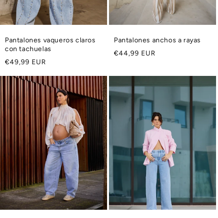
Pantalones vaqueros claros
Pantalones anchos a rayas
con tachuelas
Precio
€44,99 EUR
Precio
€49,99 EUR
habitual
habitual