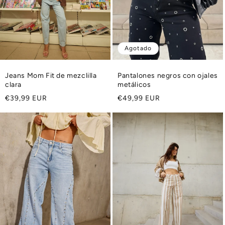
Agotado
Jeans Mom Fit de mezclilla
Pantalones negros con ojales
clara
metálicos
Precio
Precio
€39,99 EUR
€49,99 EUR
habitual
habitual