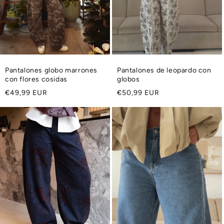
Pantalones globo marrones
Pantalones de leopardo con
con flores cosidas
globos
Precio
Precio
€49,99 EUR
€50,99 EUR
habitual
habitual