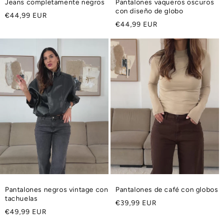
Jeans completamente negros
Pantalones vaqueros oscuros
con diseño de globo
Precio
€44,99 EUR
Precio
€44,99 EUR
habitual
habitual
Pantalones negros vintage con
Pantalones de café con globos
tachuelas
Precio
€39,99 EUR
Precio
€49,99 EUR
habitual