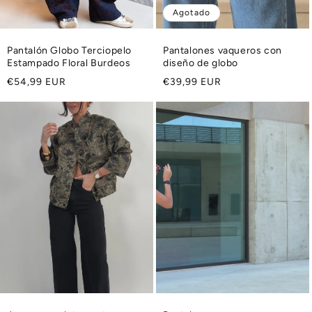
Agotado
Pantalón Globo Terciopelo
Pantalones vaqueros con
Estampado Floral Burdeos
diseño de globo
Precio
Precio
€54,99 EUR
€39,99 EUR
habitual
habitual