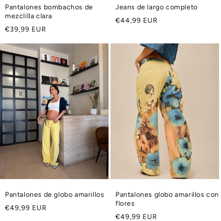
Pantalones bombachos de
Jeans de largo completo
mezclilla clara
Precio
€44,99 EUR
Precio
€39,99 EUR
habitual
habitual
Pantalones de globo amarillos
Pantalones globo amarillos con
flores
Precio
€49,99 EUR
Precio
€49,99 EUR
habitual