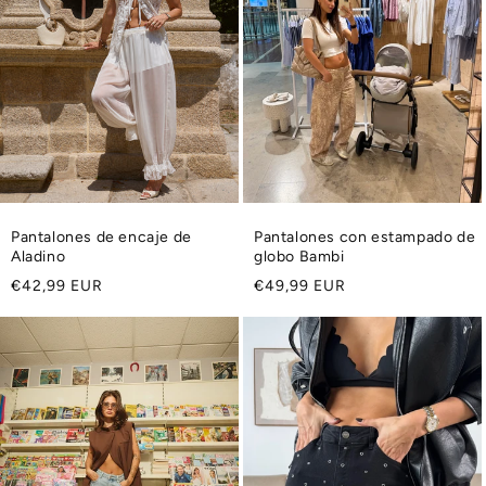
c
i
ó
n
:
Pantalones de encaje de
Pantalones con estampado de
Aladino
globo Bambi
Precio
Precio
€42,99 EUR
€49,99 EUR
habitual
habitual