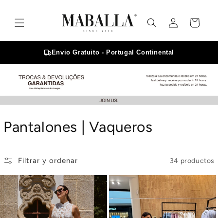
Ir
directamente
Iniciar
al contenido
Carrito
sesión
Envio Gratuito - Portugal Continental
C
Pantalones | Vaqueros
o
l
Filtrar y ordenar
34 productos
e
c