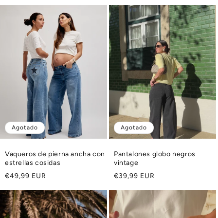
habitual
Agotado
Agotado
Vaqueros de pierna ancha con
Pantalones globo negros
estrellas cosidas
vintage
Precio
Precio
€49,99 EUR
€39,99 EUR
habitual
habitual