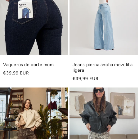
Vaqueros de corte mom
Jeans pierna ancha mezclilla
ligera
Precio
€39,99 EUR
Precio
€39,99 EUR
habitual
habitual