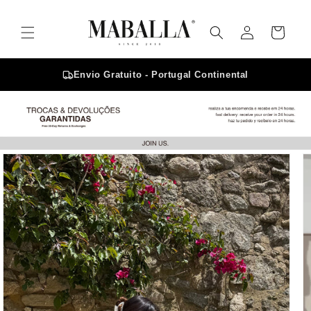
Saltar
para o
Iniciar
conteúdo
Carrinho
sessão
Envio Gratuito - Portugal Continental
Saltar para
a
informação
do produto