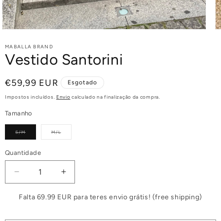
MABALLA BRAND
Vestido Santorini
Preço
€59,99 EUR
Esgotado
normal
Impostos incluídos.
Envio
calculado na finalização da compra.
Tamanho
Variante
Variante
S/M
M/L
esgotada
esgotada
ou
ou
indisponível
indisponível
Quantidade
Diminuir
Aumentar
a
a
quantidade
quantidade
Falta 69.99 EUR para teres envio grátis! (free shipping)
de
de
Vestido
Vestido