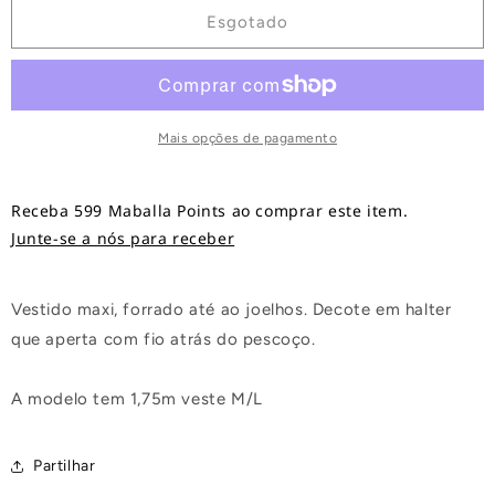
Santorini
Santorini
Esgotado
Mais opções de pagamento
Receba 599 Maballa Points ao comprar este item.
Junte-se a nós para receber
Vestido maxi, forrado até ao joelhos. Decote em halter
que aperta com fio atrás do pescoço.
A modelo tem 1,75m veste M/L
Partilhar