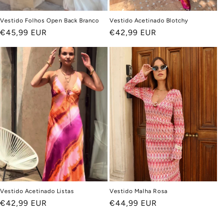
Vestido Folhos Open Back Branco
Vestido Acetinado Blotchy
Preço
€45,99 EUR
Preço
€42,99 EUR
normal
normal
Vestido Acetinado Listas
Vestido Malha Rosa
Preço
€42,99 EUR
Preço
€44,99 EUR
normal
normal