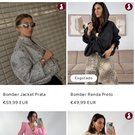
normal
Esgotado
Bomber Jacket Prata
Bomber Renda Preto
Preço
Preço
€59,99 EUR
€49,99 EUR
normal
normal