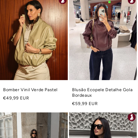
Bomber Vinil Verde Pastel
Blusão Ecopele Detalhe Gola
Bordeaux
Preço
€49,99 EUR
Preço
€59,99 EUR
normal
normal