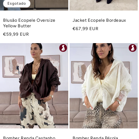
Esgotado
Blusão Ecopele Oversize
Jacket Ecopele Bordeaux
Yellow Butter
Preço
€67,99 EUR
Preço
€59,99 EUR
normal
normal
Bomber Renda Castanho
Bomber Renda Pérola