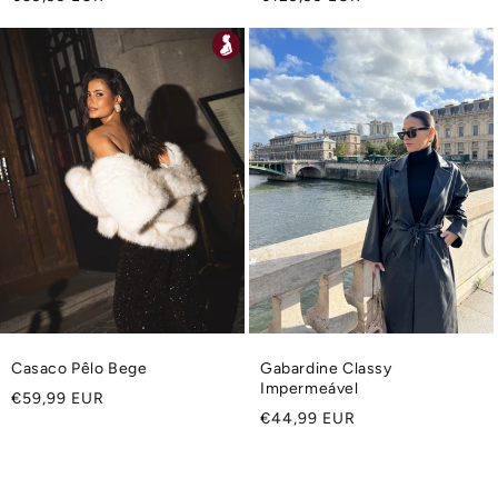
normal
normal
Casaco Pêlo Bege
Gabardine Classy
Impermeável
Preço
€59,99 EUR
Preço
€44,99 EUR
normal
normal