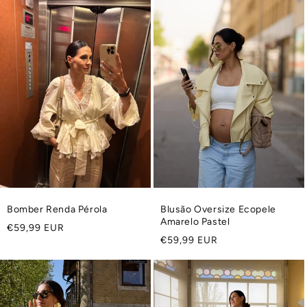
ã
o
:
Bomber Renda Pérola
Blusão Oversize Ecopele
Amarelo Pastel
Preço
€59,99 EUR
Preço
€59,99 EUR
normal
normal