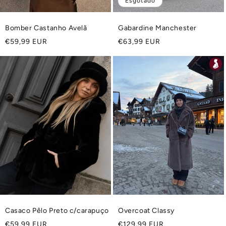
Esgotado
Bomber Castanho Avelã
Gabardine Manchester
Preço
Preço
€59,99 EUR
€63,99 EUR
normal
normal
Casaco Pêlo Preto c/carapuço
Overcoat Classy
Preço
Preço
€59,99 EUR
€129,99 EUR