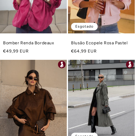
Esgotado
Bomber Renda Bordeaux
Blusão Ecopele Rosa Pastel
Preço
Preço
€49,99 EUR
€64,99 EUR
normal
normal