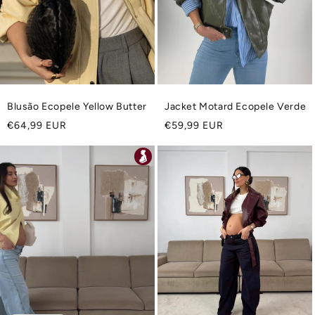
Blusão Ecopele Yellow Butter
Jacket Motard Ecopele Verde
Preço
Preço
€64,99 EUR
€59,99 EUR
normal
normal