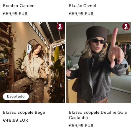
Bomber Garden
Blusão Camel
Preço
Preço
€59,99 EUR
€59,99 EUR
normal
normal
Esgotado
Blusão Ecopele Bege
Blusão Ecopele Detalhe Gola
Castanho
Preço
€48,99 EUR
Preço
€59,99 EUR
normal