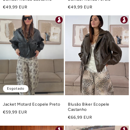
Preço
Preço
€49,99 EUR
€49,99 EUR
normal
normal
Esgotado
Jacket Motard Ecopele Preto
Blusão Biker Ecopele
Castanho
Preço
€59,99 EUR
Preço
€66,99 EUR
normal
normal