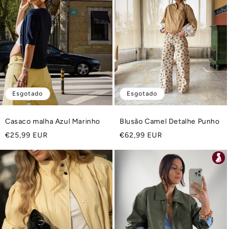
Esgotado
Esgotado
Casaco malha Azul Marinho
Blusão Camel Detalhe Punho
Preço
Preço
€25,99 EUR
€62,99 EUR
normal
normal