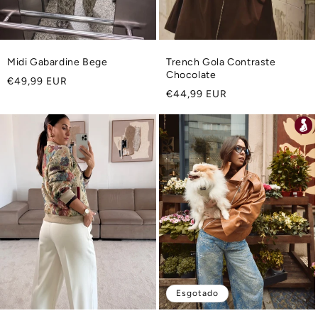
Midi Gabardine Bege
Trench Gola Contraste
Chocolate
Preço
€49,99 EUR
Preço
€44,99 EUR
normal
normal
Esgotado