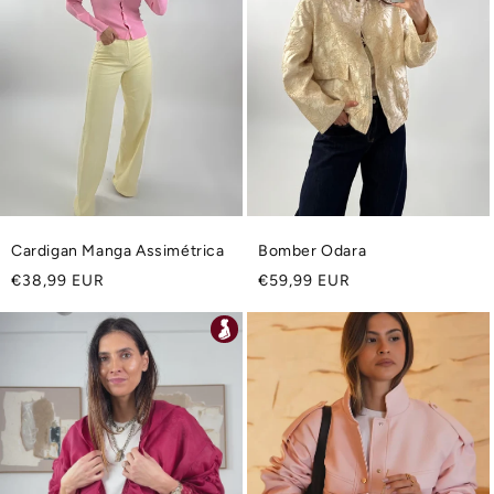
Cardigan Manga Assimétrica
Bomber Odara
Preço
Preço
€38,99 EUR
€59,99 EUR
normal
normal