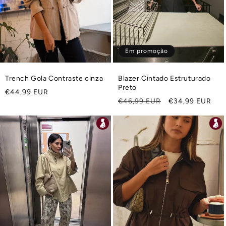
Em promoção
Trench Gola Contraste cinza
Blazer Cintado Estruturado
Preto
Preço
€44,99 EUR
Preço
Preço
€46,99 EUR
€34,99 EUR
normal
normal
de
saldo