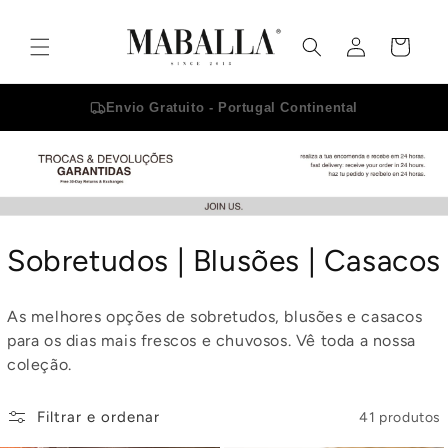
Saltar
para o
Iniciar
conteúdo
Carrinho
sessão
Envio Gratuito - Portugal Continental
C
Sobretudos | Blusões | Casacos
o
As melhores opções de sobretudos, blusões e casacos
l
para os dias mais frescos e chuvosos. Vê toda a nossa
coleção.
e
ç
Filtrar e ordenar
41 produtos