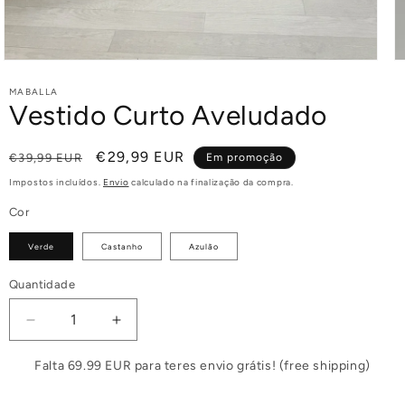
MABALLA
Vestido Curto Aveludado
Preço
Preço
€29,99 EUR
€39,99 EUR
Em promoção
normal
de
Impostos incluídos.
Envio
calculado na finalização da compra.
saldo
Cor
Verde
Castanho
Azulão
Quantidade
Diminuir
Aumentar
a
a
quantidade
quantidade
Falta 69.99 EUR para teres envio grátis! (free shipping)
de
de
Vestido
Vestido