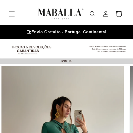
Saltar
para o
Iniciar
conteúdo
Carrinho
sessão
Envio Gratuito - Portugal Continental
Saltar para
a
informação
do produto