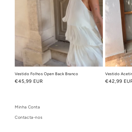
Vestido Folhos Open Back Branco
Vestido Aceti
Preço
€45,99 EUR
Preço
€42,99 EU
normal
normal
Minha Conta
Contacta-nos