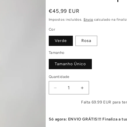
Preço
€45,99 EUR
normal
Impostos incluídos.
Envio
calculado na finali
Cor
Verde
Rosa
Tamanho
Tamanho Único
Quantidade
Diminuir
Aumentar
a
a
quantidade
quantidade
Falta 69.99 EUR para ter
de
de
Vestido
Vestido
Só agora: ENVIO GRÁTIS!!! Finaliza a 
Comprido
Comprido
Efeito
Efeito