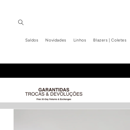
Saltar
para o
conteúdo
Saldos
Novidades
Linhos
Blazers | Coletes
Saltar para
a
informação
do produto