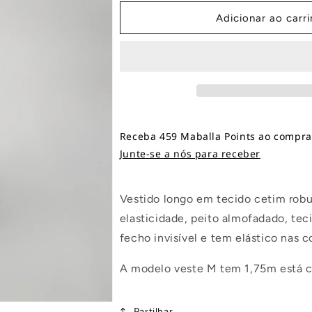
Cetim
Cetim
Adicionar ao carr
Receba 459 Maballa Points ao comprar
Junte-se a nós para receber
Vestido longo em tecido cetim robu
elasticidade, peito almofadado, tec
fecho invisível e tem elástico nas co
A modelo veste M tem 1,75m está 
Partilhar