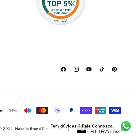
Facebook
Instagram
YouTube
TikTok
Pinterest
Tem dúvidas ? Fale Connosco.
to
© 2024,
Maballa Brand
Desenvolvido por: