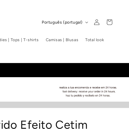
Iniciar
I
Carrinho
Português (portugal)
sessão
d
i
ies | Tops | T-shirts
Camisas | Blusas
Total look
o
m
a
ido Efeito Cetim