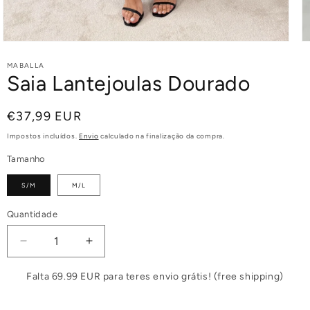
MABALLA
Saia Lantejoulas Dourado
Preço
€37,99 EUR
normal
Impostos incluídos.
Envio
calculado na finalização da compra.
Tamanho
S/M
M/L
Quantidade
Diminuir
Aumentar
a
a
quantidade
quantidade
Falta 69.99 EUR para teres envio grátis! (free shipping)
de
de
Saia
Saia