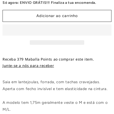
Só agora: ENVIO GRÁTIS!!! Finaliza a tua encomenda.
Lantejoulas
Lantejoulas
Dourado
Dourado
Adicionar ao carrinho
Receba 379 Maballa Points ao comprar este item.
Junte-se a nós para receber
Saia em lantejoulas, forrada, com tachas cravejadas.
Aperta com fecho invisível e tem elasticidade na cintura.
A modelo tem 1,75m geralmente veste o M e está com o
M/L.