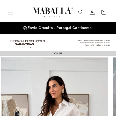
Saltar
para o
Iniciar
conteúdo
Carrinho
sessão
Envio Gratuito - Portugal Continental
Saltar para
a
informação
do produto