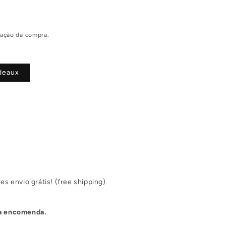
zação da compra.
deaux
l
es envio grátis! (free shipping)
tua encomenda.