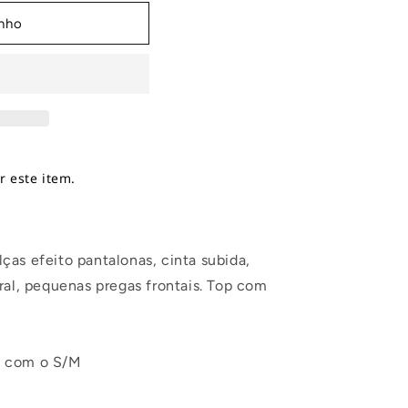
inho
 este item.
as efeito pantalonas, cinta subida,
ral, pequenas pregas frontais. Top com
á com o S/M