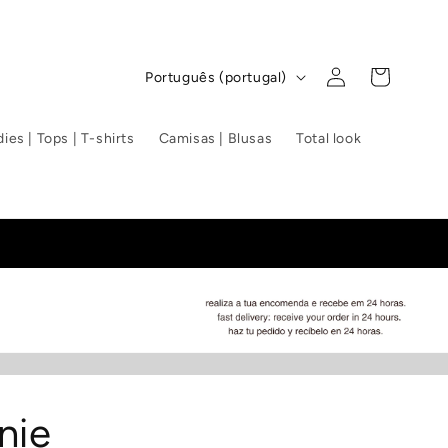
Iniciar
I
Carrinho
Português (portugal)
sessão
d
i
ies | Tops | T-shirts
Camisas | Blusas
Total look
o
m
a
nie