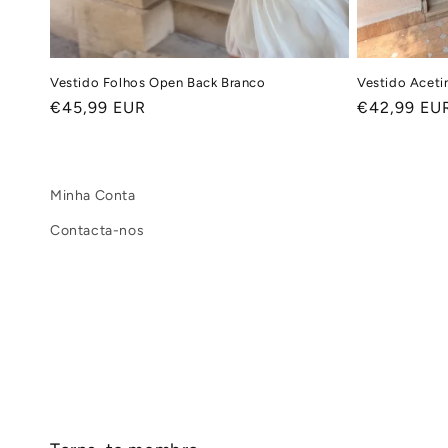
Vestido Folhos Open Back Branco
Vestido Aceti
Preço
€45,99 EUR
Preço
€42,99 EU
normal
normal
Minha Conta
Contacta-nos