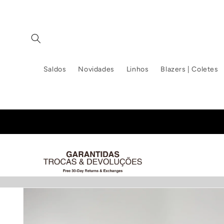
Saltar
para o
conteúdo
Saldos
Novidades
Linhos
Blazers | Coletes
Saltar para
a
informação
do produto