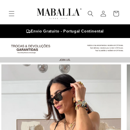
Saltar
para o
Iniciar
conteúdo
Carrinho
sessão
Envio Gratuito - Portugal Continental
Saltar para
a
informação
do produto