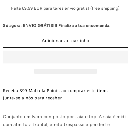
a
a
quantidade
quantidade
Falta 69.99 EUR para teres envio grátis! (free shipping)
de
de
Conjunto
Conjunto
Só agora: ENVIO GRÁTIS!!! Finaliza a tua encomenda.
Lanthe
Lanthe
Adicionar ao carrinho
Receba 399 Maballa Points ao comprar este item.
Junte-se a nós para receber
Conjunto em lycra composto por saia e top. A saia é midi
com abertura frontal, efeito trespasse e pendente