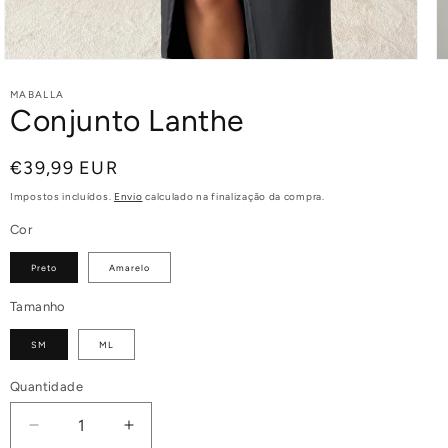
MABALLA
Conjunto Lanthe
Preço
€39,99 EUR
normal
Impostos incluídos.
Envio
calculado na finalização da compra.
Cor
Preto
Amarelo
Tamanho
SM
ML
Quantidade
Diminuir
Aumentar