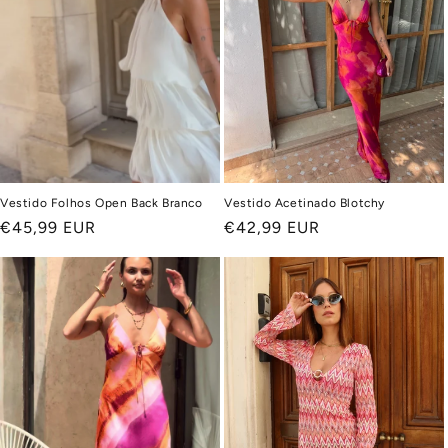
Vestido Folhos Open Back Branco
Vestido Acetinado Blotchy
Preço
€45,99 EUR
Preço
€42,99 EUR
normal
normal