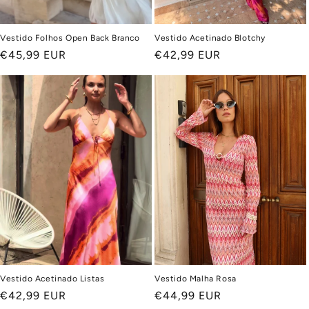
Vestido Folhos Open Back Branco
Vestido Acetinado Blotchy
Preço
€45,99 EUR
Preço
€42,99 EUR
normal
normal
Vestido Acetinado Listas
Vestido Malha Rosa
Preço
€42,99 EUR
Preço
€44,99 EUR