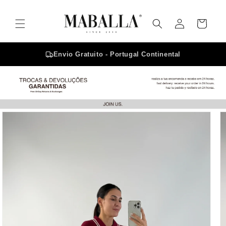
Saltar
para o
Iniciar
conteúdo
Carrinho
sessão
Envio Gratuito - Portugal Continental
Saltar para
a
informação
do produto