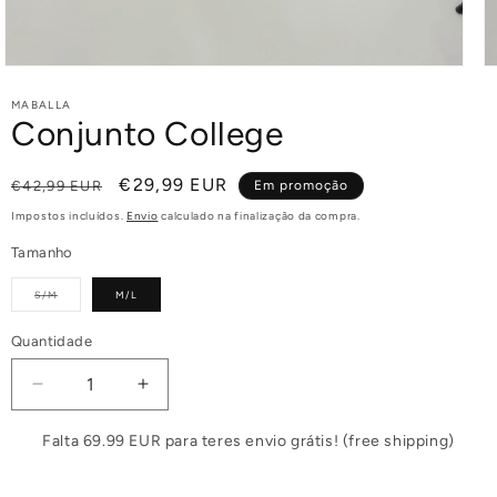
MABALLA
Conjunto College
Preço
Preço
€29,99 EUR
€42,99 EUR
Em promoção
normal
de
Impostos incluídos.
Envio
calculado na finalização da compra.
saldo
Tamanho
Variante
S/M
M/L
esgotada
ou
indisponível
Quantidade
Diminuir
Aumentar
a
a
quantidade
quantidade
Falta 69.99 EUR para teres envio grátis! (free shipping)
de
de
Conjunto
Conjunto