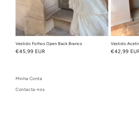
Vestido Folhos Open Back Branco
Vestido Aceti
Preço
€45,99 EUR
Preço
€42,99 EU
normal
normal
Minha Conta
Contacta-nos