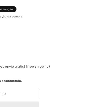
promoção
zação da compra.
es envio grátis! (free shipping)
tua encomenda.
inho