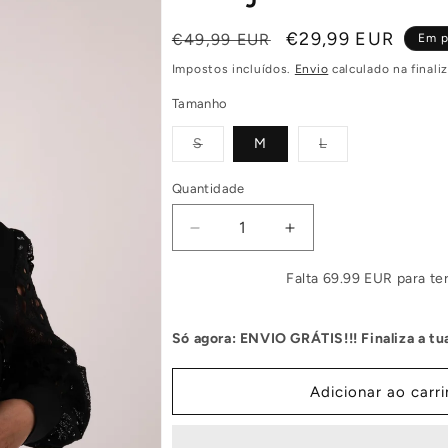
Preço
Preço
€29,99 EUR
€49,99 EUR
Em 
normal
de
Impostos incluídos.
Envio
calculado na finali
saldo
Tamanho
Variante
Variante
S
M
L
esgotada
esgotada
ou
ou
indisponível
indisponível
Quantidade
Diminuir
Aumentar
a
a
quantidade
quantidade
Falta 69.99 EUR para ter
de
de
Conjunto
Conjunto
Só agora: ENVIO GRÁTIS!!! Finaliza a 
Circe
Circe
Adicionar ao carr