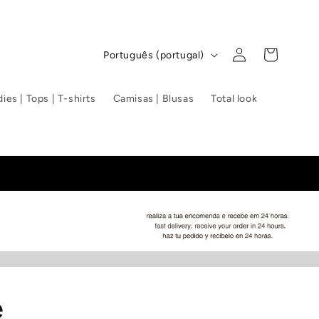
Iniciar
I
Carrinho
Português (portugal)
sessão
d
i
ies | Tops | T-shirts
Camisas | Blusas
Total look
o
m
a
e