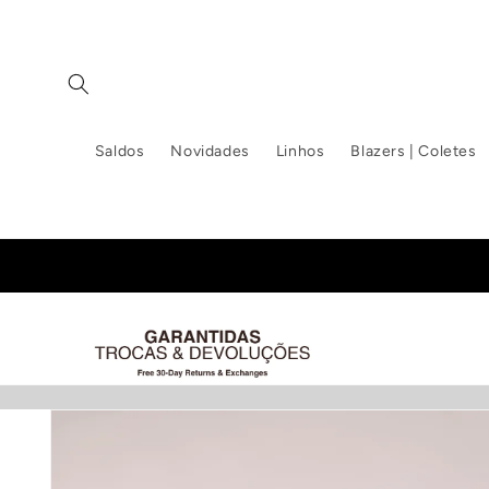
Saltar
para o
conteúdo
Saldos
Novidades
Linhos
Blazers | Coletes
Saltar para
a
informação
do produto