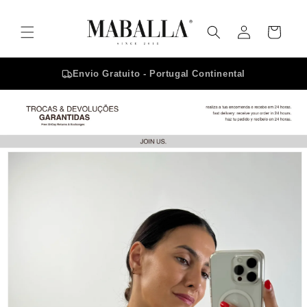
Saltar
para o
Iniciar
conteúdo
Carrinho
sessão
Envio Gratuito - Portugal Continental
Saltar para
a
informação
do produto