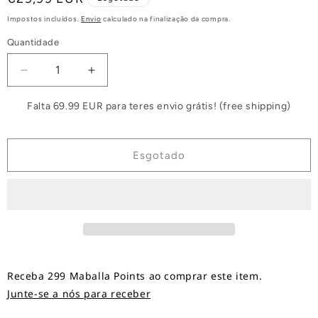
normal
Impostos incluídos.
Envio
calculado na finalização da compra.
Quantidade
Diminuir
Aumentar
a
a
quantidade
quantidade
Falta 69.99 EUR para teres envio grátis! (free shipping)
de
de
Colar/Fio
Colar/Fio
Flores
Flores
Esgotado
Dourado
Dourado
Receba 299 Maballa Points ao comprar este item.
Junte-se a nós para receber