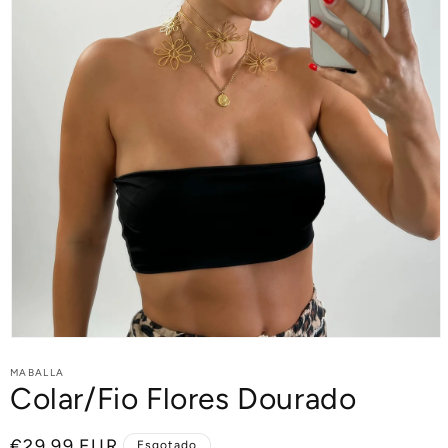
MABALLA
Colar/Fio Flores Dourado
Preço
€29,99 EUR
Esgotado