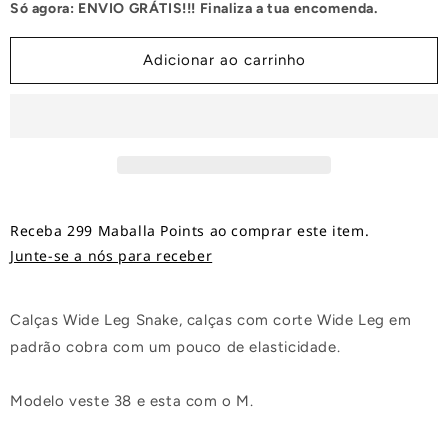
Só agora: ENVIO GRÁTIS!!! Finaliza a tua encomenda.
Wide
Wide
Leg
Leg
Snake
Snake
Adicionar ao carrinho
Receba 299 Maballa Points ao comprar este item.
Junte-se a nós para receber
Calças Wide Leg Snake, calças com corte Wide Leg em
padrão cobra com um pouco de elasticidade.
Modelo veste 38 e esta com o M.