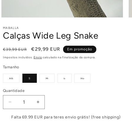
MABALLA
Calças Wide Leg Snake
Preço
Preço
€29,99 EUR
€39,99 EUR
Em promoção
normal
de
Impostos incluídos.
Envio
calculado na finalização da compra.
saldo
Tamanho
Variante
Variante
Variante
Variante
XS
S
M
L
XL
esgotada
esgotada
esgotada
esgotada
ou
ou
ou
ou
indisponível
indisponível
indisponível
indisponível
Quantidade
Diminuir
Aumentar
a
a
quantidade
quantidade
Falta 69.99 EUR para teres envio grátis! (free shipping)
de
de
Calças
Calças