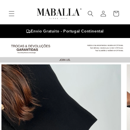
Saltar
para o
Iniciar
conteúdo
Carrinho
sessão
Envio Gratuito - Portugal Continental
Saltar para
a
informação
do produto