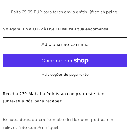
a
a
quantidade
quantidade
Falta 69.99 EUR para teres envio grátis! (free shipping)
de
de
Brincos
Brincos
Só agora: ENVIO GRÁTIS!!! Finaliza a tua encomenda.
Dalia
Dalia
Adicionar ao carrinho
Mais opções de pagamento
Receba 239 Maballa Points ao comprar este item.
Junte-se a nós para receber
Brincos dourado em formato de flor com pedras em
relevo. Não contém níquel.