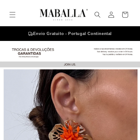
Saltar
para o
Iniciar
conteúdo
Carrinho
sessão
Envio Gratuito - Portugal Continental
Saltar para
a
informação
do produto