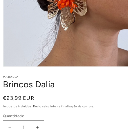
MABALLA
Brincos Dalia
Preço
€23,99 EUR
normal
Impostos incluídos.
Envio
calculado na finalização da compra.
Quantidade
Diminuir
Aumentar