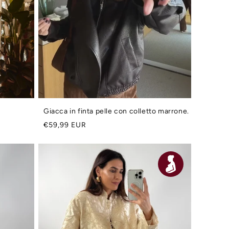
Giacca in finta pelle con colletto marrone.
Prezzo
€59,99 EUR
di
listino