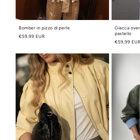
:
Bomber in pizzo di perle
Giacca overs
pastello
Prezzo
€59,99 EUR
Prezzo
€59,99 EU
di
di
listino
listino