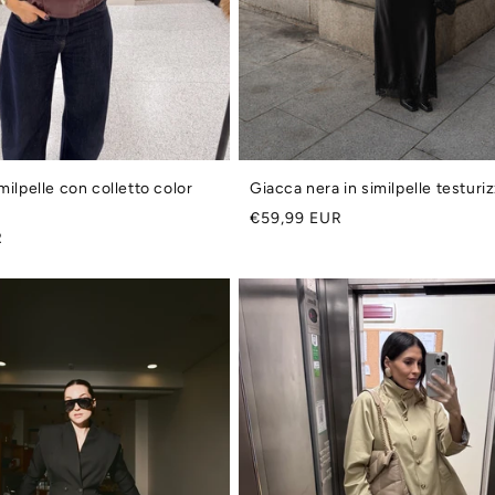
milpelle con colletto color
Giacca nera in similpelle testuri
Prezzo
€59,99 EUR
R
di
listino