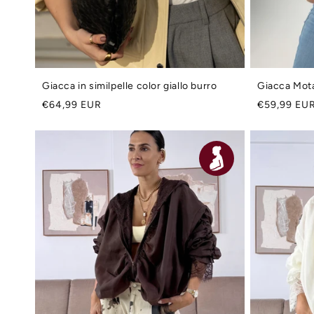
Giacca in similpelle color giallo burro
Giacca Mot
Prezzo
Prezzo
€64,99 EUR
€59,99 EU
di
di
listino
listino