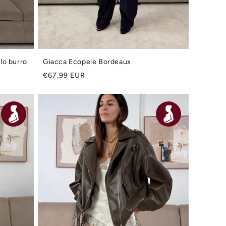
llo burro
Giacca Ecopele Bordeaux
Prezzo
€67,99 EUR
di
listino