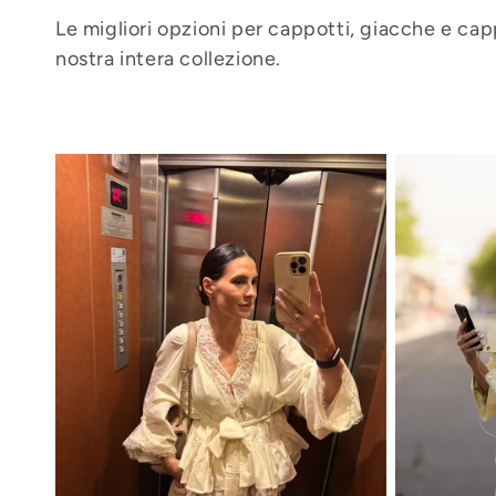
o
Le migliori opzioni per cappotti, giacche e capp
l
nostra intera collezione.
l
e
z
i
o
n
e