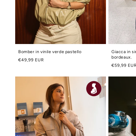
Bomber in vinile verde pastello
Giacca in si
bordeaux.
Prezzo
€49,99 EUR
Prezzo
€59,99 EU
di
di
listino
listino