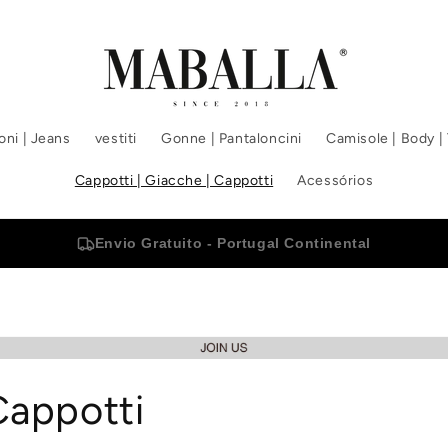
oni | Jeans
vestiti
Gonne | Pantaloncini
Camisole | Body | 
Cappotti | Giacche | Cappotti
Acessórios
Envio Gratuito - Portugal Continental
Cappotti