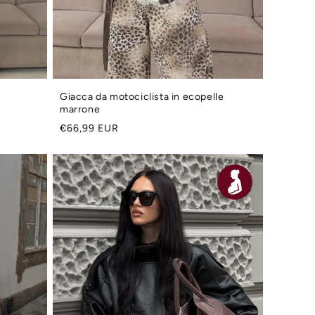
Giacca da motociclista in ecopelle
marrone
Prezzo
€66,99 EUR
di
listino