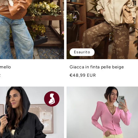
Esaurito
mello
Giacca in finta pelle beige
Prezzo
R
€48,99 EUR
di
listino