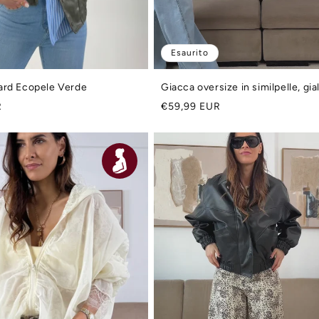
Esaurito
ard Ecopele Verde
Giacca oversize in similpelle, gia
Prezzo
R
€59,99 EUR
di
listino