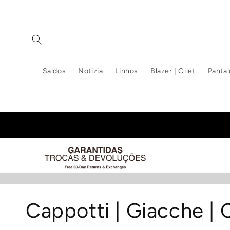
Vai
direttamente
ai contenuti
Saldos
Notizia
Linhos
Blazer | Gilet
Pantal
C
Cappotti | Giacche | 