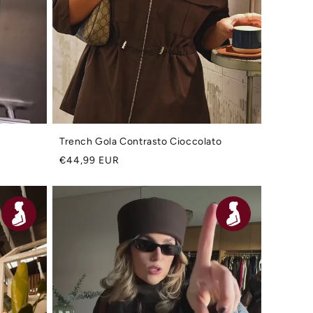
Trench Gola Contrasto Cioccolato
Prezzo
€44,99 EUR
di
listino