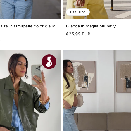
Esaurito
ize in similpelle color giallo
Giacca in maglia blu navy
Prezzo
€25,99 EUR
R
di
listino