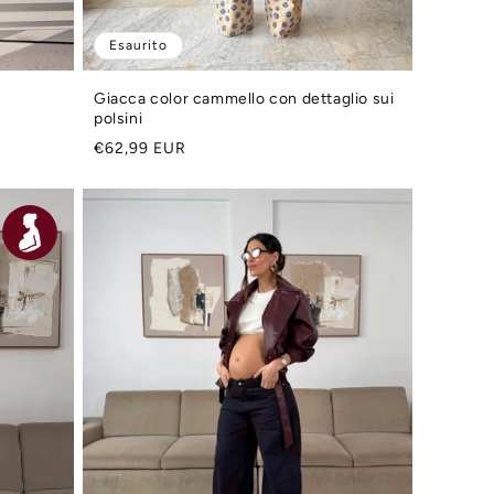
Esaurito
Giacca color cammello con dettaglio sui
polsini
Prezzo
€62,99 EUR
di
listino