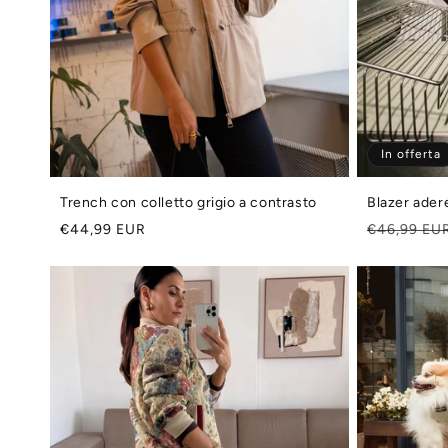
In offerta
Trench con colletto grigio a contrasto
Blazer ader
Prezzo
Prezzo
€44,99 EUR
€46,99 EU
di
di
listino
listino