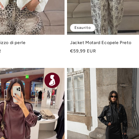
Esaurito
izzo di perle
Jacket Motard Ecopele Preto
Prezzo
R
€59,99 EUR
di
listino