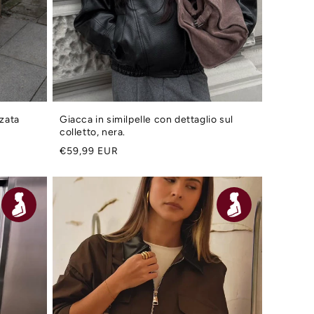
zzata
Giacca in similpelle con dettaglio sul
colletto, nera.
Prezzo
€59,99 EUR
di
listino