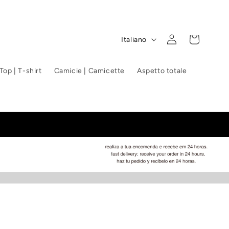
L
Accedi
Carrello
Italiano
i
n
Top | T-shirt
Camicie | Camicette
Aspetto totale
g
u
a