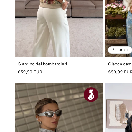
Esaurito
Giardino dei bombardieri
Giacca cam
Prezzo
Prezzo
€59,99 EUR
€59,99 EU
di
di
listino
listino