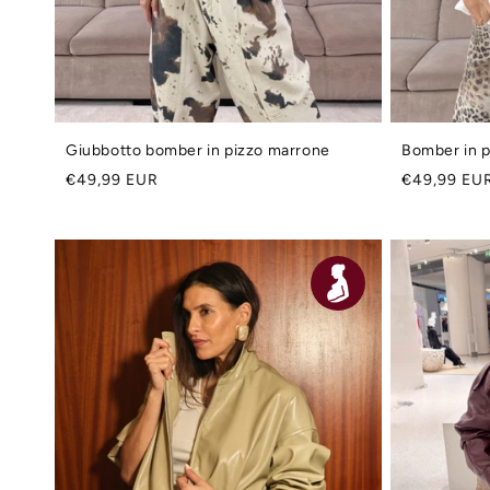
Giubbotto bomber in pizzo marrone
Bomber in p
Prezzo
Prezzo
€49,99 EUR
€49,99 EU
di
di
listino
listino